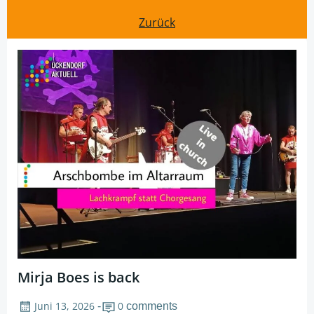
navigation
Post
navigation
Zurück
navigation
Mirja Boes is back
Juni 13, 2026
0
-
comments