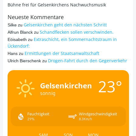
Bühne frei für Gelsenkirchens Nachwuchsmusik
Neueste Kommentare
Gelsenkirchen geht den nächsten Schritt
Silke
zu
Schandflecken sollen verschwinden.
Alfrun Blanck
zu
Extraschicht, ein Sommernachtstraum in
Eöisabeth
zu
Ückendorf:
Ermittlungen der Staatsanwaltschaft
Hans
zu
Drogen-Fahrt durch den Gegenverkehr
Ulrich Bierschenk
zu
23°
Gelsenkirchen
sonnig
Feuchtigkeit
Windgeschwindigkeit
29%
8.3Km/h
SAM
SON
MON