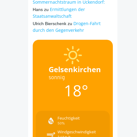
Sommernachtstraum in Ückendorf:
Ermittlungen der
Hans
zu
Staatsanwaltschaft
Drogen-Fahrt
Ulrich Bierschenk
zu
durch den Gegenverkehr
Gelsenkirchen
sonnig
18°
Feuchtigkeit
50%
Windgeschwindigkeit