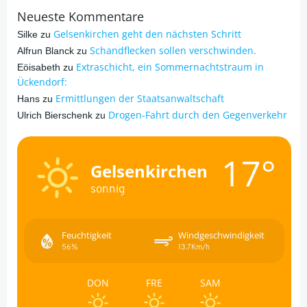
Neueste Kommentare
Gelsenkirchen geht den nächsten Schritt
Silke
zu
Schandflecken sollen verschwinden.
Alfrun Blanck
zu
Extraschicht, ein Sommernachtstraum in
Eöisabeth
zu
Ückendorf:
Ermittlungen der Staatsanwaltschaft
Hans
zu
Drogen-Fahrt durch den Gegenverkehr
Ulrich Bierschenk
zu
17°
Gelsenkirchen
sonnig
Feuchtigkeit
Windgeschwindigkeit
56%
13.7Km/h
DON
FRE
SAM