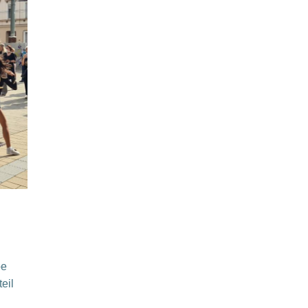
be
eil