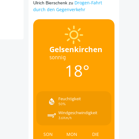
Drogen-Fahrt
Ulrich Bierschenk
zu
durch den Gegenverkehr
Gelsenkirchen
sonnig
18°
Feuchtigkeit
50%
Windgeschwindigkeit
3.6Km/h
SON
MON
DIE