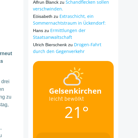
Schandflecken sollen
Alfrun Blanck
zu
verschwinden.
Extraschicht, ein
Eöisabeth
zu
Sommernachtstraum in Ückendorf:
Ermittlungen der
Hans
zu
Staatsanwaltschaft
Drogen-Fahrt
Ulrich Bierschenk
zu
durch den Gegenverkehr
rneut
as
 drei
Gelsenkirchen
en
ng zu
leicht bewölkt
21°
tag,
,
u