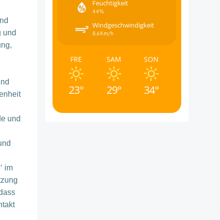
Feuchtigkeit
44%
und
Windgeschwindigkeit
g und
8.6Km/h
ung,
FRE
SAM
SON
ind
23°
29°
34°
enheit
de und
und
‘ im
tzung
 dass
takt