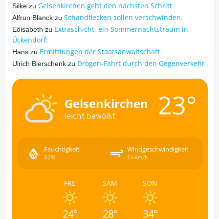
Gelsenkirchen geht den nächsten Schritt
Silke
zu
Schandflecken sollen verschwinden.
Alfrun Blanck
zu
Extraschicht, ein Sommernachtstraum in
Eöisabeth
zu
Ückendorf:
Ermittlungen der Staatsanwaltschaft
Hans
zu
Drogen-Fahrt durch den Gegenverkehr
Ulrich Bierschenk
zu
23°
Gelsenkirchen
leicht bewölkt
Feuchtigkeit
Windgeschwindigkeit
32%
7.6Km/h
FRE
SAM
SON
24°
28°
34°