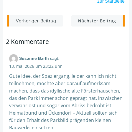
zur
Startseite
Post
Post
Nächster Beitrag
Vorheriger Beitrag
navigation
navigation
2 Kommentare
Susanne Barth
sagt:
13. mai 2026 um 23:22 uhr
Gute Idee, der Spaziergang, leider kann ich nicht
teilnehmen, möchte aber darauf aufmerksam
machen, dass das idyllische alte Försterhäuschen,
das den Park immer schon geprägt hat, inzwischen
verwahrlost und sogar vom Abriss bedroht ist.
Heimatbund und Ückendorf – Aktuell sollten sich
für den Erhalt des Parkbild prägenden kleinen
Bauwerks einsetzen.