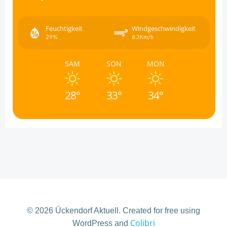
Feuchtigkeit
Windgeschwindigkeit
29%
8.3Km/h
SAM
SON
MON
28°
33°
34°
© 2026 Ückendorf Aktuell. Created for free using
Colibri
WordPress and