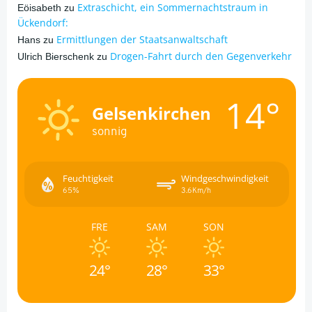
Extraschicht, ein Sommernachtstraum in
Eöisabeth
zu
Ückendorf:
Ermittlungen der Staatsanwaltschaft
Hans
zu
Drogen-Fahrt durch den Gegenverkehr
Ulrich Bierschenk
zu
14°
Gelsenkirchen
sonnig
Feuchtigkeit
Windgeschwindigkeit
65%
3.6Km/h
FRE
SAM
SON
24°
28°
33°