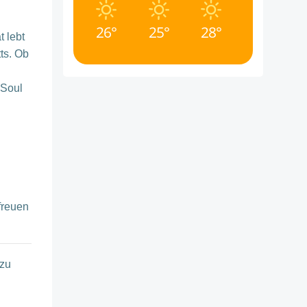
26°
25°
28°
 lebt
ts. Ob
 Soul
freuen
 zu