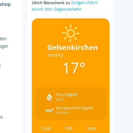
Drogen-Fahrt
Ulrich Bierschenk
zu
kshop
durch den Gegenverkehr
ten
Gelsenkirchen
nger
sonnig
17°
d
Feuchtigkeit
56%
Windgeschwindigkeit
13.7Km/h
an
DON
FRE
SAM