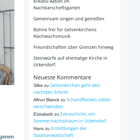
Kreativ-Aktion im
Nachbarscheftsgarten
Gemeinsam singen und genießen
Bühne frei für Gelsenkirchens
Nachwuchsmusik
Freundschaften über Grenzen hinweg
Steinwürfe auf ehemalige Kirche in
Ückendorf:
Neueste Kommentare
Gelsenkirchen geht den
Silke
zu
nächsten Schritt
Schandflecken sollen
Alfrun Blanck
zu
verschwinden.
Extraschicht, ein
Eöisabeth
zu
Sommernachtstraum in Ückendorf:
Ermittlungen der
Hans
zu
Staatsanwaltschaft
igenen