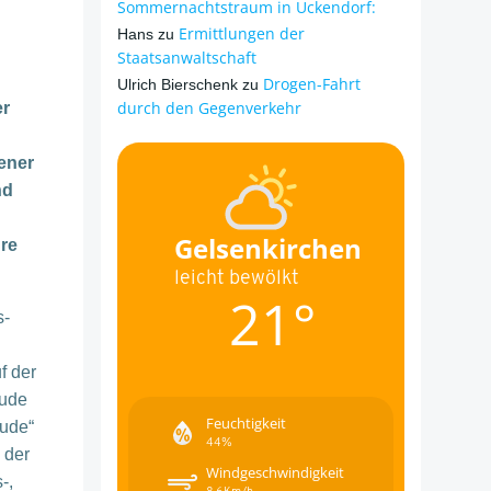
Sommernachtstraum in Ückendorf:
Ermittlungen der
Hans
zu
Staatsanwaltschaft
Drogen-Fahrt
Ulrich Bierschenk
zu
durch den Gegenverkehr
er
ener
nd
Gelsenkirchen
re
leicht bewölkt
21°
s-
f der
äude
Feuchtigkeit
äude“
44%
 der
Windgeschwindigkeit
-,