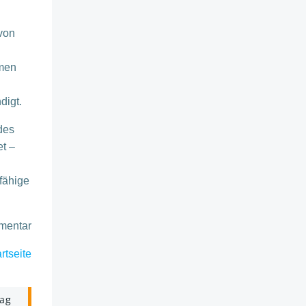
von
hmen
digt.
des
t –
fähige
mmentar
rtseite
rag