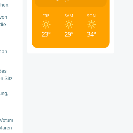
8.6Km/h
ehen.
FRE
SAM
SON
 von
die
23°
29°
34°
t an
des
n Sitz
ung,
m Votum
klaren