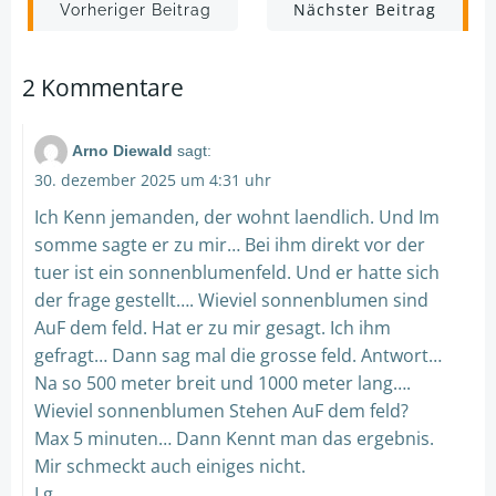
Post
Post
Nächster Beitrag
Vorheriger Beitrag
navigation
navigation
2 Kommentare
Arno Diewald
sagt:
30. dezember 2025 um 4:31 uhr
Ich Kenn jemanden, der wohnt laendlich. Und Im
somme sagte er zu mir… Bei ihm direkt vor der
tuer ist ein sonnenblumenfeld. Und er hatte sich
der frage gestellt…. Wieviel sonnenblumen sind
AuF dem feld. Hat er zu mir gesagt. Ich ihm
gefragt… Dann sag mal die grosse feld. Antwort…
Na so 500 meter breit und 1000 meter lang….
Wieviel sonnenblumen Stehen AuF dem feld?
Max 5 minuten… Dann Kennt man das ergebnis.
Mir schmeckt auch einiges nicht.
Lg