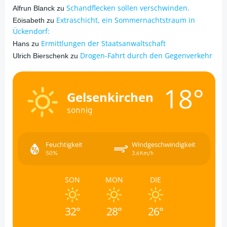
Schandflecken sollen verschwinden.
Alfrun Blanck
zu
Extraschicht, ein Sommernachtstraum in
Eöisabeth
zu
Ückendorf:
Ermittlungen der Staatsanwaltschaft
Hans
zu
Drogen-Fahrt durch den Gegenverkehr
Ulrich Bierschenk
zu
18°
Gelsenkirchen
sonnig
Feuchtigkeit
Windgeschwindigkeit
50%
3.6Km/h
SON
MON
DIE
32°
28°
26°