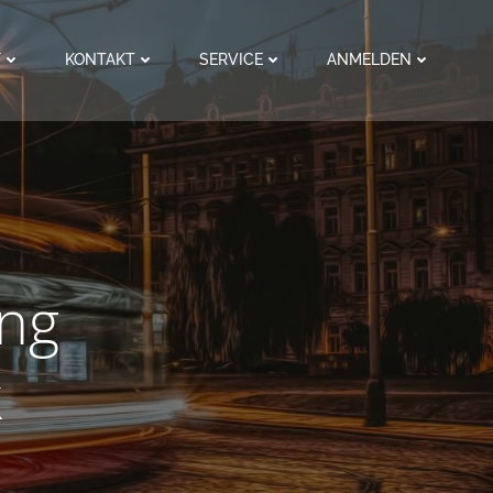
F
KONTAKT
SERVICE
ANMELDEN
ung
k