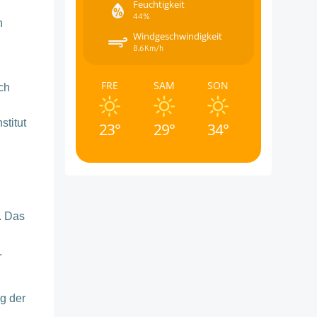
Feuchtigkeit
44%
n
Windgeschwindigkeit
8.6Km/h
FRE
SAM
SON
ch
stitut
23°
29°
34°
. Das
.
g der