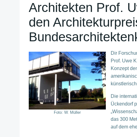
Architekten Prof. U
den Architekturprei
Bundesarchitekte
Dir Forschu
Prof. Uwe Ki
Konzept den
amerikanisc
künstlerisch
Die interna
Ückendorf p
„Wissenscha
Foto: W. Müller
das 300 Met
auf dem ehe