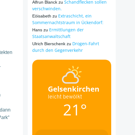
Schandflecken sollen
Alfrun Blanck
zu
verschwinden.
Extraschicht, ein
Eöisabeth
zu
Sommernachtstraum in Ückendorf:
Ermittlungen der
Hans
zu
Staatsanwaltschaft
Drogen-Fahrt
Ulrich Bierschenk
zu
durch den Gegenverkehr
tekten
r
Gelsenkirchen
n
leicht bewölkt
21°
 dann
Park“