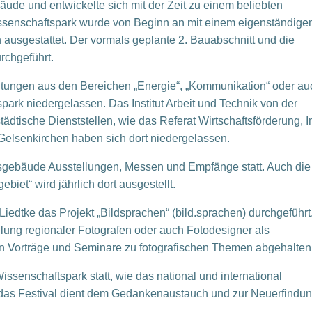
bäude und entwickelte sich mit der Zeit zu einem beliebten
ssenschaftspark wurde von Beginn an mit einem eigenständige
 ausgestattet. Der vormals geplante 2. Bauabschnitt und die
rchgeführt.
tungen aus den Bereichen „Energie“, „Kommunikation“ oder au
rk niedergelassen. Das Institut Arbeit und Technik von der
tische Dienststellen, wie das Referat Wirtschaftsförderung, In
 Gelsenkirchen haben sich dort niedergelassen.
gebäude Ausstellungen, Messen und Empfänge statt. Auch die
iet“ wird jährlich dort ausgestellt.
edtke das Projekt „Bildsprachen“ (bild.sprachen) durchgeführt
llung regionaler Fotografen oder auch Fotodesigner als
n Vorträge und Seminare zu fotografischen Themen abgehalten
issenschaftspark statt, wie das national und international
 das Festival dient dem Gedankenaustauch und zur Neuerfindun