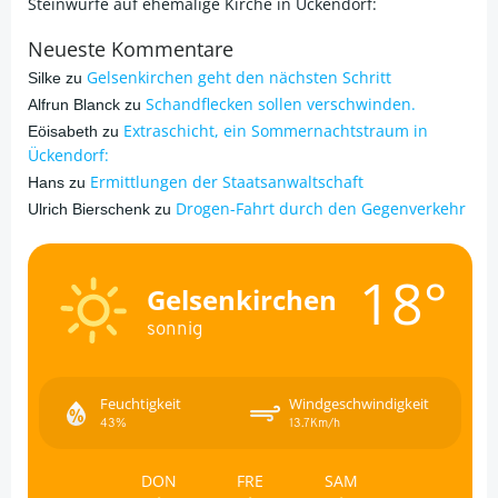
Steinwürfe auf ehemalige Kirche in Ückendorf:
Neueste Kommentare
Gelsenkirchen geht den nächsten Schritt
Silke
zu
Schandflecken sollen verschwinden.
Alfrun Blanck
zu
Extraschicht, ein Sommernachtstraum in
Eöisabeth
zu
Ückendorf:
Ermittlungen der Staatsanwaltschaft
Hans
zu
Drogen-Fahrt durch den Gegenverkehr
Ulrich Bierschenk
zu
18°
Gelsenkirchen
sonnig
Feuchtigkeit
Windgeschwindigkeit
43%
13.7Km/h
DON
FRE
SAM