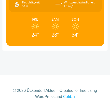
Feuchtigkeit
Windgeschwindigkeit
32%
7.6Km/h
FRE
SAM
SON
24°
28°
34°
© 2026 Ückendorf Aktuell. Created for free using
Colibri
WordPress and