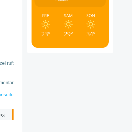
8.6Km/h
FRE
SAM
SON
23°
29°
34°
ei ruft
mmentar
rtseite
rag