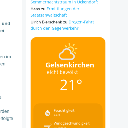
Sommernachtstraum in Ückendorf:
Ermittlungen der
Hans
zu
Staatsanwaltschaft
Drogen-Fahrt
Ulrich Bierschenk
zu
n und
durch den Gegenverkehr
ei
ten im
Gelsenkirchen
hen,
leicht bewölkt
21°
e
Feuchtigkeit
rden.
44%
rfolgte
Windgeschwindigkeit