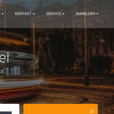
F
KONTAKT
SERVICE
ANMELDEN
ei
“
Suchen