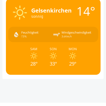
14°
Gelsenkirchen
sonnig
Feuchtigkeit
Windgeschwindigkeit
73%
3.6Km/h
SAM
SON
MON
28°
33°
29°