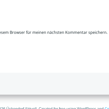
iesem Browser für meinen nächsten Kommentar speichern.
Co
26 Ückendorf Aktuell. Created for free using WordPress and