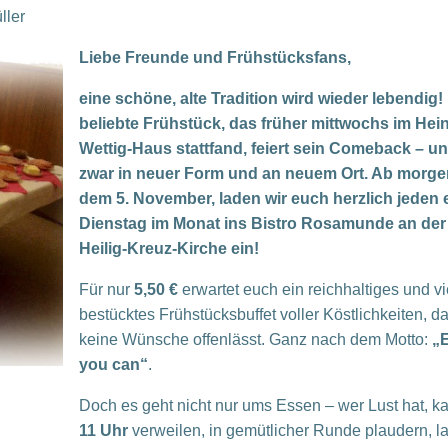
ller
Liebe Freunde und Frühstücksfans,
eine schöne, alte Tradition wird wieder lebendig!
beliebte Frühstück, das früher mittwochs im Hein
Wettig-Haus stattfand, feiert sein Comeback – u
zwar in neuer Form und an neuem Ort. Ab morge
dem 5. November, laden wir euch herzlich jeden 
Dienstag im Monat ins Bistro Rosamunde an der
Heilig-Kreuz-Kirche ein!
Für nur
5,50 €
erwartet euch ein reichhaltiges und vie
bestücktes Frühstücksbuffet voller Köstlichkeiten, d
keine Wünsche offenlässt. Ganz nach dem Motto:
„E
you can“
.
Doch es geht nicht nur ums Essen – wer Lust hat, k
11 Uhr
verweilen, in gemütlicher Runde plaudern, l