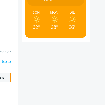
3.6Km/h
.
SON
MON
DIE
32°
28°
26°
mmentar
rtseite
rag