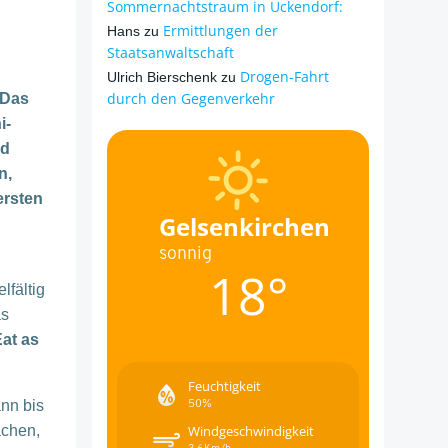
Sommernachtstraum in Ückendorf:
Ermittlungen der
Hans
zu
Staatsanwaltschaft
Drogen-Fahrt
Ulrich Bierschenk
zu
durch den Gegenverkehr
 Das
i-
nd
n,
ersten
Gelsenkirchen
sonnig
18°
lfältig
as
at as
Feuchtigkeit
50%
ann bis
achen,
Windgeschwindigkeit