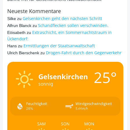
Neueste Kommentare
Gelsenkirchen geht den nächsten Schritt
Silke
zu
Schandflecken sollen verschwinden.
Alfrun Blanck
zu
Extraschicht, ein Sommernachtstraum in
Eöisabeth
zu
Ückendorf:
Ermittlungen der Staatsanwaltschaft
Hans
zu
Drogen-Fahrt durch den Gegenverkehr
Ulrich Bierschenk
zu
25°
Gelsenkirchen
sonnig
Feuchtigkeit
Windgeschwindigkeit
28%
5.4Km/h
SAM
SON
MON