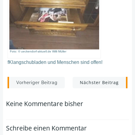
Foto: © ueckendorf-aktuell.de Willi Müller
fKlangschubladen und Menschen sind offen!
Post
Post
Nächster Beitrag
Vorheriger Beitrag
navigation
navigation
Keine Kommentare bisher
Schreibe einen Kommentar