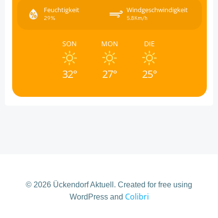
Feuchtigkeit
Windgeschwindigkeit
29%
5.8Km/h
SON
MON
DIE
32°
27°
25°
© 2026 Ückendorf Aktuell. Created for free using
Colibri
WordPress and