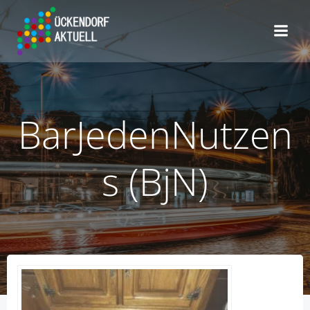
Zum
Inhalt
springen
BarJedenNutzen
s (BjN)