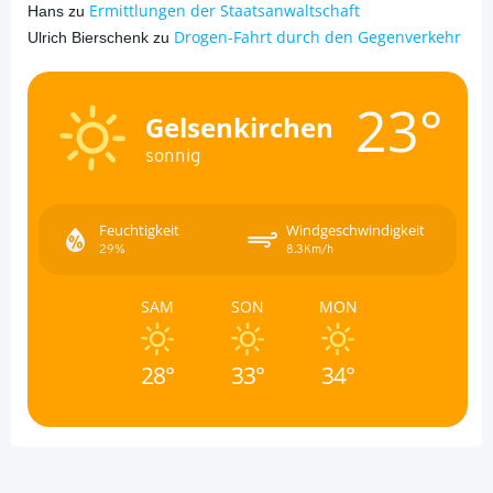
Ermittlungen der Staatsanwaltschaft
Hans
zu
Drogen-Fahrt durch den Gegenverkehr
Ulrich Bierschenk
zu
23°
Gelsenkirchen
sonnig
Feuchtigkeit
Windgeschwindigkeit
29%
8.3Km/h
SAM
SON
MON
28°
33°
34°