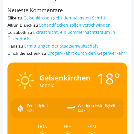
Neueste Kommentare
Gelsenkirchen geht den nächsten Schritt
Silke
zu
Schandflecken sollen verschwinden.
Alfrun Blanck
zu
Extraschicht, ein Sommernachtstraum in
Eöisabeth
zu
Ückendorf:
Ermittlungen der Staatsanwaltschaft
Hans
zu
Drogen-Fahrt durch den Gegenverkehr
Ulrich Bierschenk
zu
18°
Gelsenkirchen
sonnig
Feuchtigkeit
Windgeschwindigkeit
43%
13.7Km/h
DON
FRE
SAM