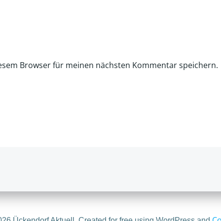
iesem Browser für meinen nächsten Kommentar speichern.
Co
26 Ückendorf Aktuell. Created for free using WordPress and