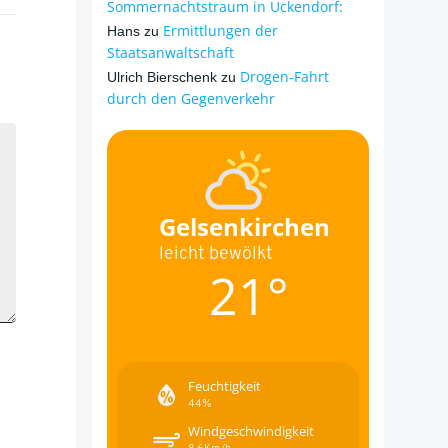
Sommernachtstraum in Ückendorf:
Ermittlungen der
Hans
zu
Staatsanwaltschaft
Drogen-Fahrt
Ulrich Bierschenk
zu
durch den Gegenverkehr
Gelsenkirchen
leicht bewölkt
21°
Feuchtigkeit
44%
Windgeschwindigkeit