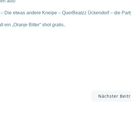
nen aus!
ie etwas andere Kneipe – QuerBeatzz Ückendorf – die Part
t ein „Oranje Bitter“ shot gratis..
Post
Nächster Beit
navigation