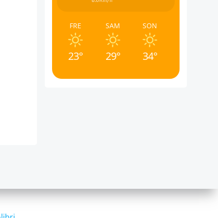
8.6Km/h
FRE
SAM
SON
23°
29°
34°
libri