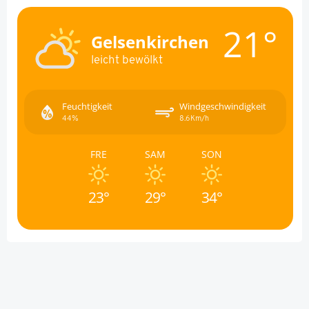
21°
Gelsenkirchen
leicht bewölkt
Feuchtigkeit
Windgeschwindigkeit
44%
8.6Km/h
FRE
SAM
SON
23°
29°
34°