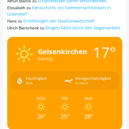
Schandflecken sollen verschwinden.
Alfrun Blanck
zu
Extraschicht, ein Sommernachtstraum in
Eöisabeth
zu
Ückendorf:
Ermittlungen der Staatsanwaltschaft
Hans
zu
Drogen-Fahrt durch den Gegenverkehr
Ulrich Bierschenk
zu
17°
Gelsenkirchen
sonnig
Feuchtigkeit
Windgeschwindigkeit
56%
13.7Km/h
DON
FRE
SAM
26°
25°
28°