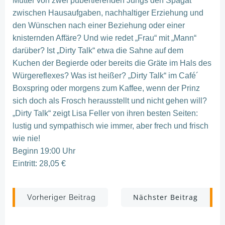
Mutter von zwei pubertierenden Jungs den Spagat
zwischen Hausaufgaben, nachhaltiger Erziehung und
den Wünschen nach einer Beziehung oder einer
knisternden Affäre? Und wie redet „Frau“ mit „Mann“
darüber? Ist „Dirty Talk“ etwa die Sahne auf dem
Kuchen der Begierde oder bereits die Gräte im Hals des
Würgereflexes? Was ist heißer? „Dirty Talk“ im Café´
Boxspring oder morgens zum Kaffee, wenn der Prinz
sich doch als Frosch herausstellt und nicht gehen will?
„Dirty Talk“ zeigt Lisa Feller von ihren besten Seiten:
lustig und sympathisch wie immer, aber frech und frisch
wie nie!
Beginn 19:00 Uhr
Eintritt: 28,05 €
Post
Post
Nächster Beitrag
Vorheriger Beitrag
navigation
navigation