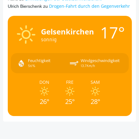
Drogen-Fahrt durch den Gegenverkehr
Ulrich Bierschenk
zu
17°
Gelsenkirchen
sonnig
Feuchtigkeit
Windgeschwindigkeit
56%
13.7Km/h
DON
FRE
SAM
26°
25°
28°