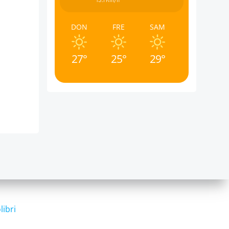
13.7Km/h
DON
FRE
SAM
27°
25°
29°
libri