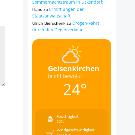
Sommernachtstraum in Ückendorf:
Ermittlungen der
Hans
zu
Staatsanwaltschaft
Drogen-Fahrt
Ulrich Bierschenk
zu
durch den Gegenverkehr
Gelsenkirchen
leicht bewölkt
24°
Feuchtigkeit
32%
Windgeschwindigkeit