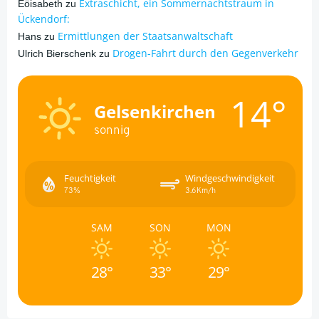
Extraschicht, ein Sommernachtstraum in
Eöisabeth
zu
Ückendorf:
Ermittlungen der Staatsanwaltschaft
Hans
zu
Drogen-Fahrt durch den Gegenverkehr
Ulrich Bierschenk
zu
14°
Gelsenkirchen
sonnig
Feuchtigkeit
Windgeschwindigkeit
73%
3.6Km/h
SAM
SON
MON
28°
33°
29°