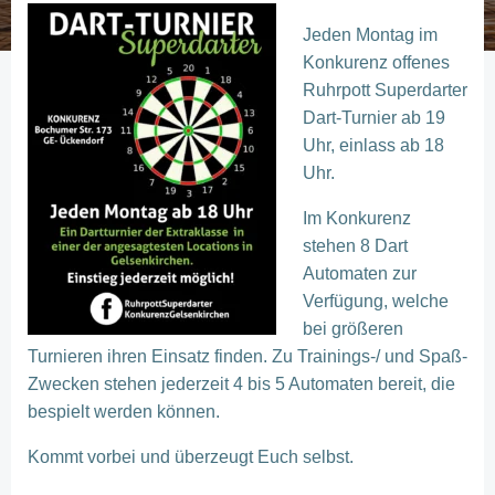
Jeden Montag im
Konkurenz offenes
Ruhrpott Superdarter
Dart-Turnier ab 19
Uhr, einlass ab 18
Uhr.
Im Konkurenz
stehen 8 Dart
Automaten zur
Verfügung, welche
bei größeren
Turnieren ihren Einsatz finden. Zu Trainings-/ und Spaß-
Zwecken stehen jederzeit 4 bis 5 Automaten bereit, die
bespielt werden können.
Kommt vorbei und überzeugt Euch selbst.