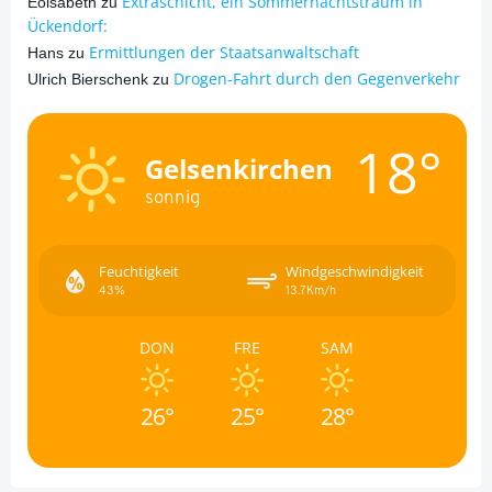
Extraschicht, ein Sommernachtstraum in
Eöisabeth
zu
Ückendorf:
Ermittlungen der Staatsanwaltschaft
Hans
zu
Drogen-Fahrt durch den Gegenverkehr
Ulrich Bierschenk
zu
18°
Gelsenkirchen
sonnig
Feuchtigkeit
Windgeschwindigkeit
43%
13.7Km/h
DON
FRE
SAM
26°
25°
28°