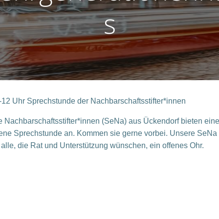
s
-12 Uhr
Sprechstunde der Nachbarschaftsstifter*innen
e Nachbarschaftsstifter*innen (
S
eNa
) aus Ückendorf bieten
ein
fene Sprechstunde an. Kommen sie gerne vorbei. Unsere
SeNa
r alle, die Rat und Unterstützung wünschen, ein offenes Ohr.