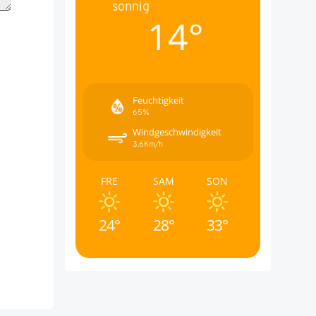
sonnig
14°
Feuchtigkeit
65%
Windgeschwindigkeit
3.6Km/h
FRE
SAM
SON
24°
28°
33°