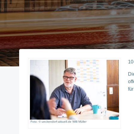
10
Di
of
fü
Foto: © ueckendorf-aktuell.de Willi Müller