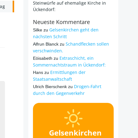
Steinwürfe auf ehemalige Kirche in
rag
Ückendorf:
Neueste Kommentare
Gelsenkirchen geht den
Silke
zu
nächsten Schritt
Schandflecken sollen
Alfrun Blanck
zu
verschwinden.
Extraschicht, ein
Eöisabeth
zu
Sommernachtstraum in Ückendorf:
Ermittlungen der
Hans
zu
Staatsanwaltschaft
Drogen-Fahrt
Ulrich Bierschenk
zu
durch den Gegenverkehr
Gelsenkirchen