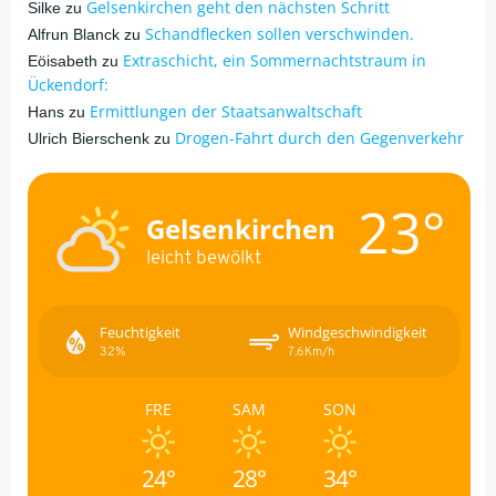
Gelsenkirchen geht den nächsten Schritt
Silke
zu
Schandflecken sollen verschwinden.
Alfrun Blanck
zu
Extraschicht, ein Sommernachtstraum in
Eöisabeth
zu
Ückendorf:
Ermittlungen der Staatsanwaltschaft
Hans
zu
Drogen-Fahrt durch den Gegenverkehr
Ulrich Bierschenk
zu
23°
Gelsenkirchen
leicht bewölkt
Feuchtigkeit
Windgeschwindigkeit
32%
7.6Km/h
FRE
SAM
SON
24°
28°
34°