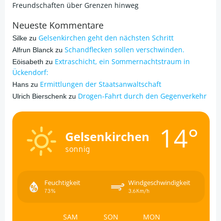
Freundschaften über Grenzen hinweg
Neueste Kommentare
Gelsenkirchen geht den nächsten Schritt
Silke
zu
Schandflecken sollen verschwinden.
Alfrun Blanck
zu
Extraschicht, ein Sommernachtstraum in
Eöisabeth
zu
Ückendorf:
Ermittlungen der Staatsanwaltschaft
Hans
zu
Drogen-Fahrt durch den Gegenverkehr
Ulrich Bierschenk
zu
14°
Gelsenkirchen
sonnig
Feuchtigkeit
Windgeschwindigkeit
73%
3.6Km/h
SAM
SON
MON