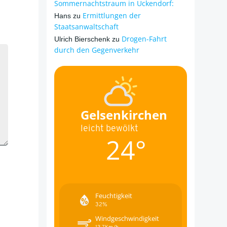
Sommernachtstraum in Ückendorf:
Ermittlungen der
Hans
zu
Staatsanwaltschaft
Drogen-Fahrt
Ulrich Bierschenk
zu
durch den Gegenverkehr
Gelsenkirchen
leicht bewölkt
24°
Feuchtigkeit
32%
Windgeschwindigkeit