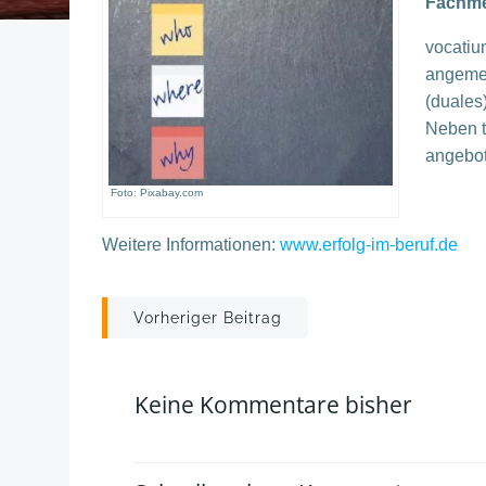
Fachme
vocatiu
angemel
(duales
Neben t
angebot
Foto: Pixabay.com
Weitere Informationen:
www.erfolg-im-beruf.de
Post
Vorheriger Beitrag
navigation
Keine Kommentare bisher