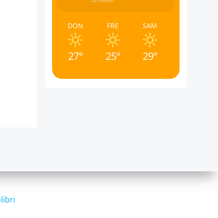
13.7Km/h
DON
FRE
SAM
27°
25°
29°
libri