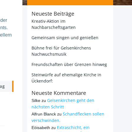
Neueste Beiträge
oder
Kreativ-Aktion im
Nachbarscheftsgarten
nts.
ellern
Gemeinsam singen und genießen
Bühne frei für Gelsenkirchens
Nachwuchsmusik
Freundschaften über Grenzen hinweg
Steinwürfe auf ehemalige Kirche in
Ückendorf:
rag
Neueste Kommentare
Gelsenkirchen geht den
Silke
zu
nächsten Schritt
Schandflecken sollen
Alfrun Blanck
zu
verschwinden.
Extraschicht, ein
Eöisabeth
zu