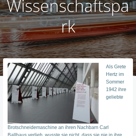
Wissenschaftspa
rk
Als Grete
Hertz im
Sommer
1942 ihre
geliebte
Brotschneidemaschine an ihren Nachbarn Carl
Ballhaus verlieh, wusste sie nicht, dass sie nie in ihre