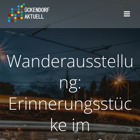
Zum
Inhalt
springen
Wanderausstellu
ng:
Erinnerungsstüc
ke im