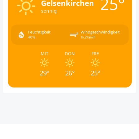
25°
Gelsenkirchen
sonnig
Feuchtigkeit
Windgeschwindigkeit
40%
16.2Km/h
MIT
DON
FRE
29°
26°
25°