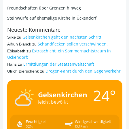
Freundschaften über Grenzen hinweg
Steinwürfe auf ehemalige Kirche in Ückendorf:
Neueste Kommentare
Gelsenkirchen geht den nächsten Schritt
Silke
zu
Schandflecken sollen verschwinden.
Alfrun Blanck
zu
Extraschicht, ein Sommernachtstraum in
Eöisabeth
zu
Ückendorf:
Ermittlungen der Staatsanwaltschaft
Hans
zu
Drogen-Fahrt durch den Gegenverkehr
Ulrich Bierschenk
zu
24°
Gelsenkirchen
leicht bewölkt
Feuchtigkeit
Windgeschwindigkeit
32%
13.7Km/h