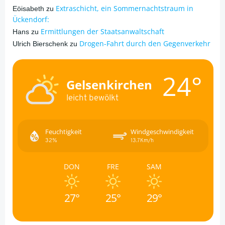
Extraschicht, ein Sommernachtstraum in
Eöisabeth
zu
Ückendorf:
Ermittlungen der Staatsanwaltschaft
Hans
zu
Drogen-Fahrt durch den Gegenverkehr
Ulrich Bierschenk
zu
24°
Gelsenkirchen
leicht bewölkt
Feuchtigkeit
Windgeschwindigkeit
32%
13.7Km/h
DON
FRE
SAM
27°
25°
29°