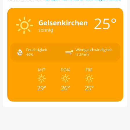
25°
Gelsenkirchen
sonnig
Feuchtigkeit
Windgeschwindigkeit
40%
16.2Km/h
MIT
DON
FRE
29°
26°
25°