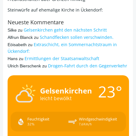
Steinwürfe auf ehemalige Kirche in Ückendorf:
Neueste Kommentare
Gelsenkirchen geht den nächsten Schritt
Silke
zu
Schandflecken sollen verschwinden.
Alfrun Blanck
zu
Extraschicht, ein Sommernachtstraum in
Eöisabeth
zu
Ückendorf:
Ermittlungen der Staatsanwaltschaft
Hans
zu
Drogen-Fahrt durch den Gegenverkehr
Ulrich Bierschenk
zu
23°
Gelsenkirchen
leicht bewölkt
Feuchtigkeit
Windgeschwindigkeit
32%
7.6Km/h