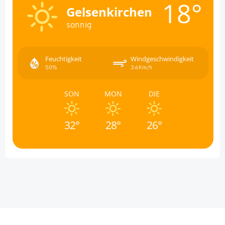
18°
Gelsenkirchen
sonnig
Feuchtigkeit
Windgeschwindigkeit
50%
3.6Km/h
SON
MON
DIE
32°
28°
26°