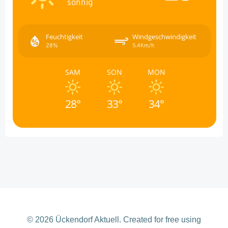
sonnig
Feuchtigkeit
Windgeschwindigkeit
28%
5.4Km/h
SAM
SON
MON
28°
33°
34°
© 2026 Ückendorf Aktuell. Created for free using