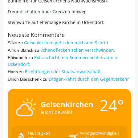
Bühne frei für Gelsenkirchens Nachwuchsmusik
Freundschaften über Grenzen hinweg
Steinwürfe auf ehemalige Kirche in Ückendorf:
Neueste Kommentare
Gelsenkirchen geht den nächsten Schritt
Silke
zu
Schandflecken sollen verschwinden.
Alfrun Blanck
zu
Extraschicht, ein Sommernachtstraum in
Eöisabeth
zu
Ückendorf:
Ermittlungen der Staatsanwaltschaft
Hans
zu
Drogen-Fahrt durch den Gegenverkehr
Ulrich Bierschenk
zu
24°
Gelsenkirchen
leicht bewölkt
Feuchtigkeit
Windgeschwindigkeit