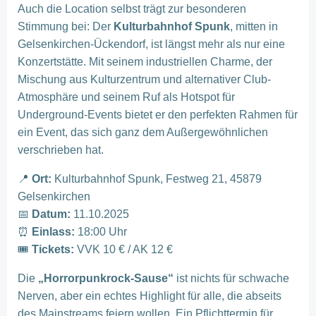
Auch die Location selbst trägt zur besonderen
Stimmung bei: Der
Kulturbahnhof Spunk
, mitten in
Gelsenkirchen-Ückendorf, ist längst mehr als nur eine
Konzertstätte. Mit seinem industriellen Charme, der
Mischung aus Kulturzentrum und alternativer Club-
Atmosphäre und seinem Ruf als Hotspot für
Underground-Events bietet er den perfekten Rahmen für
ein Event, das sich ganz dem Außergewöhnlichen
verschrieben hat.
📍
Ort:
Kulturbahnhof Spunk, Festweg 21, 45879
Gelsenkirchen
📅
Datum:
11.10.2025
⏰
Einlass:
18:00 Uhr
🎟️
Tickets:
VVK 10 € / AK 12 €
Die
„Horrorpunkrock-Sause“
ist nichts für schwache
Nerven, aber ein echtes Highlight für alle, die abseits
des Mainstreams feiern wollen. Ein Pflichttermin für