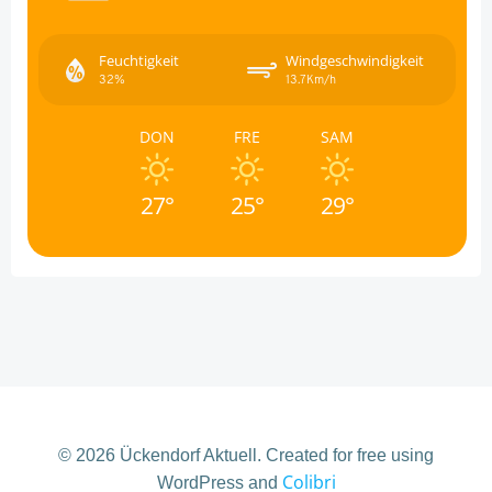
Feuchtigkeit
Windgeschwindigkeit
32%
13.7Km/h
DON
FRE
SAM
27°
25°
29°
© 2026 Ückendorf Aktuell. Created for free using
Colibri
WordPress and