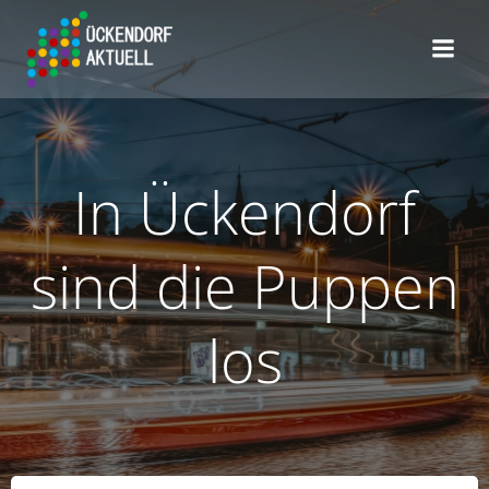
Zum
Inhalt
springen
In Ückendorf
sind die Puppen
los