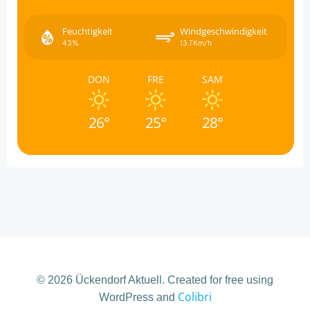
Feuchtigkeit
Windgeschwindigkeit
43%
13.7Km/h
DON
FRE
SAM
26°
25°
28°
© 2026 Ückendorf Aktuell. Created for free using
Colibri
WordPress and