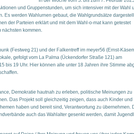
In der Woche vom 3. bis zum 7. Februar 2025
Aktionen und Gruppenstunden, um sich intensiver mit der Wahl 
. Es werden Wahlurnen gebaut, die Wahlgrundsätze dargestell
nen der Parteien erklärt und mit dem Wahl-o-mat kann getestet
m nächsten kommen.
punk (Festweg 21) und der Falkentreff im meyer56 (Ernst-Käse
lokale, gefolgt vom La Palma (Ückendorfer Straße 121) am
15 bis 19 Uhr. Hier können alle unter 18 Jahren ihre Stimme a
schaffen.
ce, Demokratie hautnah zu erleben, politische Meinungen zu
en. Das Projekt soll gleichzeitig zeigen, dass auch Kinder und
n Themen haben und bereit sind, Verantwortung zu übernehmen.
endverbände auch das Wahlalter gesenkt werden, damit Jugendl