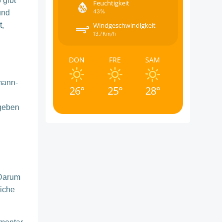
 gibt
Feuchtigkeit
43%
und
t,
Windgeschwindigkeit
13.7Km/h
DON
FRE
SAM
mann-
26°
25°
28°
bgeben
 Darum
iche