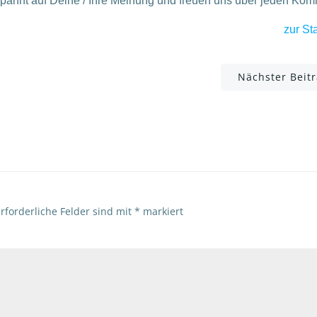
spannt auf Deine / Ihre Meinung und freuen uns über jeden Ko
zur Sta
Post
Nächster Beit
navigation
rforderliche Felder sind mit
*
markiert