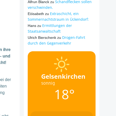
Schandflecken sollen
Alfrun Blanck
zu
verschwinden.
Extraschicht, ein
Eöisabeth
zu
Sommernachtstraum in Ückendorf:
Ermittlungen der
Hans
zu
Staatsanwaltschaft
Drogen-Fahrt
Ulrich Bierschenk
zu
durch den Gegenverkehr
n ihre
– und
ht!
Gelsenkirchen
ei der
sonnig
iten
18°
ung