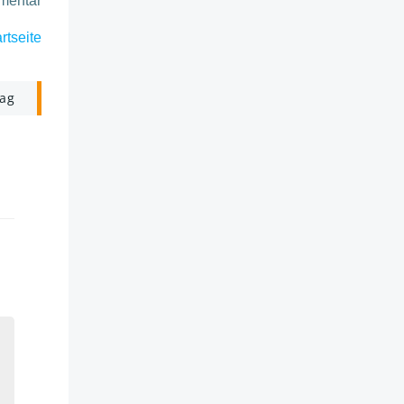
mmentar
rtseite
rag