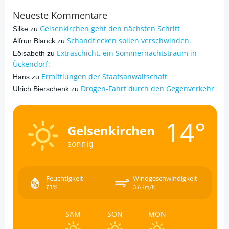
Neueste Kommentare
Gelsenkirchen geht den nächsten Schritt
Silke
zu
Schandflecken sollen verschwinden.
Alfrun Blanck
zu
Extraschicht, ein Sommernachtstraum in
Eöisabeth
zu
Ückendorf:
Ermittlungen der Staatsanwaltschaft
Hans
zu
Drogen-Fahrt durch den Gegenverkehr
Ulrich Bierschenk
zu
14°
Gelsenkirchen
sonnig
Feuchtigkeit
Windgeschwindigkeit
73%
3.6Km/h
SAM
SON
MON