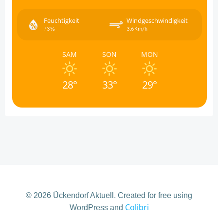
Feuchtigkeit
Windgeschwindigkeit
73%
3.6Km/h
SAM
SON
MON
28°
33°
29°
© 2026 Ückendorf Aktuell. Created for free using
Colibri
WordPress and