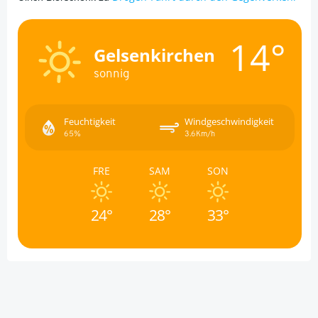
14°
Gelsenkirchen
sonnig
Feuchtigkeit
Windgeschwindigkeit
65%
3.6Km/h
FRE
SAM
SON
24°
28°
33°