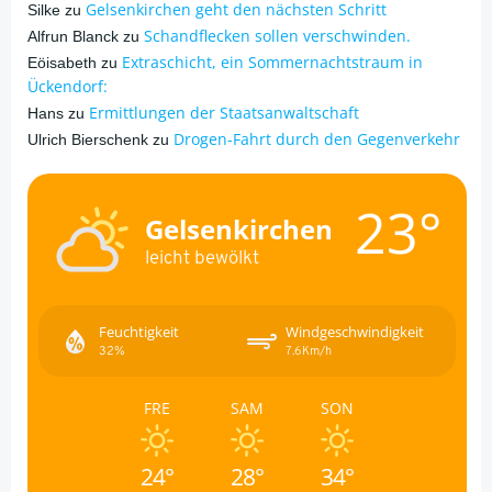
Gelsenkirchen geht den nächsten Schritt
Silke
zu
Schandflecken sollen verschwinden.
Alfrun Blanck
zu
Extraschicht, ein Sommernachtstraum in
Eöisabeth
zu
Ückendorf:
Ermittlungen der Staatsanwaltschaft
Hans
zu
Drogen-Fahrt durch den Gegenverkehr
Ulrich Bierschenk
zu
23°
Gelsenkirchen
leicht bewölkt
Feuchtigkeit
Windgeschwindigkeit
32%
7.6Km/h
FRE
SAM
SON
24°
28°
34°