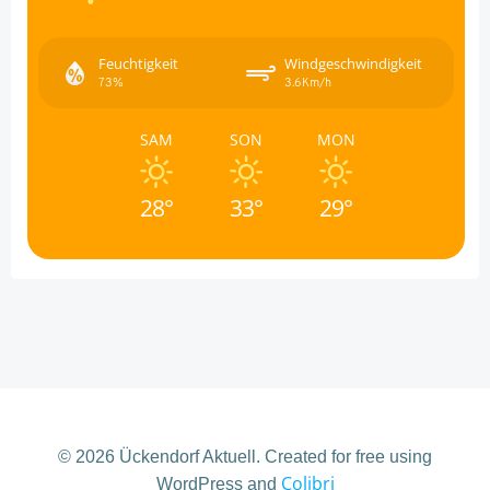
Feuchtigkeit
Windgeschwindigkeit
73%
3.6Km/h
SAM
SON
MON
28°
33°
29°
© 2026 Ückendorf Aktuell. Created for free using
Colibri
WordPress and