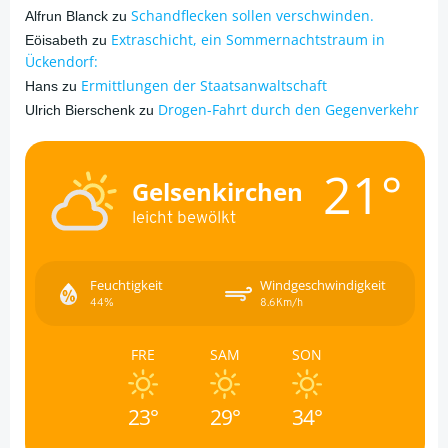
Schandflecken sollen verschwinden.
Alfrun Blanck
zu
Extraschicht, ein Sommernachtstraum in
Eöisabeth
zu
Ückendorf:
Ermittlungen der Staatsanwaltschaft
Hans
zu
Drogen-Fahrt durch den Gegenverkehr
Ulrich Bierschenk
zu
21°
Gelsenkirchen
leicht bewölkt
Feuchtigkeit
Windgeschwindigkeit
44%
8.6Km/h
FRE
SAM
SON
23°
29°
34°