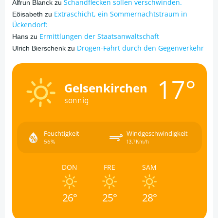
Schandflecken sollen verschwinden.
Alfrun Blanck
zu
Extraschicht, ein Sommernachtstraum in
Eöisabeth
zu
Ückendorf:
Ermittlungen der Staatsanwaltschaft
Hans
zu
Drogen-Fahrt durch den Gegenverkehr
Ulrich Bierschenk
zu
17°
Gelsenkirchen
sonnig
Feuchtigkeit
Windgeschwindigkeit
56%
13.7Km/h
DON
FRE
SAM
26°
25°
28°